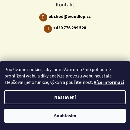
Kontakt
obchod
@
woodlop.cz
+420 776 299 528
Používáme cookies, abychom Vám umožnili pohodlné
prohlížení webu a díky analýze provozu webu neustále
zlepšovali jeho funkce, výkon a použitelnost.
Více informací
Copyright 2026
Woodlop.cz
. Všechna práva vyhrazena.
Nastavení
Souhlasím