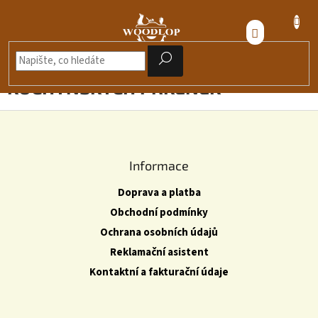
Přejít
na
NÁKUPNÍ
obsah
KOŠÍK
RENOVACE DŘEVĚNÝCH
KUCHYŇSKÝCH PRKÉNEK
Z
á
p
Informace
a
Doprava a platba
t
Obchodní podmínky
í
Ochrana osobních údajů
Reklamační asistent
Kontaktní a fakturační údaje